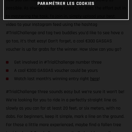
PARAMÉTRER LES COOKIES
possible. As always, creativity counts, as does the effort put in
to mastering the task. To join in, simply upload your best
video to your Instagram feed using the hashtag
#TrialChallenge and tag two buddies you'd like to see have a
go too, it’s that easy! Don’t forget, a cool €300 GASGAS
voucher is up for grabs for the winner. How slow can you go?
Get involved in #TrialChallenge number three
A cool €300 GASGAS voucher could be yours
Watch last month’s winning entry right
here
!
#TrialChallenge three sounds easy but we’re sure it won’t be!
We’re looking for you to ride in a perfectly straight line as
slowly as you can for at least 20 feet, or six meters, with no
dabs. For beginners, keep it simple, mark a line on the ground.
For those a little more experienced, maybe find a fallen tree