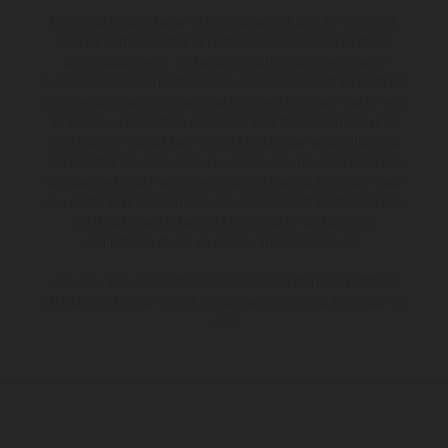
Les motos présentées en photo peuvent différer du modèle de
série sur certains détails et certaines sont équipées d’options
contre supplément. Toutes les indications sur le volume de
livraison, l’aspect, les performances, les dimensions et les poids des
motos ne sont pas contraignantes et peuvent contenir des erreurs
de saisie ou d'impression ; elles sont donc faites sous réserve de
modification. Veuillez tenir compte du fait que les spécifications
des modèles peuvent varier d'un pays à un autre. Dans le cas des
surfaces revêtues, il peut y avoir des différences de couleur dues
aux écarts de processus habituels. Les images et illustrations des
modèles Enduro présentent les motos en configuration
compétition et non en configuration homologuée.
Les valeurs de consommation indiquées se réfèrent à l'état des
véhicules en état de marche en série au moment de la livraison en
usine.