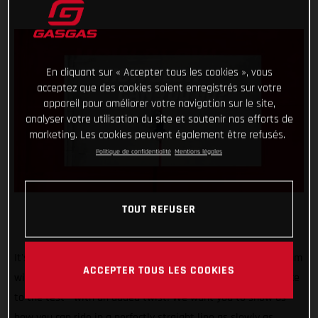
En cliquant sur « Accepter tous les cookies », vous
acceptez que des cookies soient enregistrés sur votre
appareil pour améliorer votre navigation sur le site,
analyser votre utilisation du site et soutenir nos efforts de
marketing. Les cookies peuvent également être refusés.
Politique de confidentialité
Mentions légales
TOUT REFUSER
It's safe to say that our #TrialChallenge is gaining momentum
ACCEPTER TOUS LES COOKIES
with each passing month! For April we’re putting your balance
to the test - with an added twist! We want you to show us
how you can ride in a perfectly straight line as slowly as