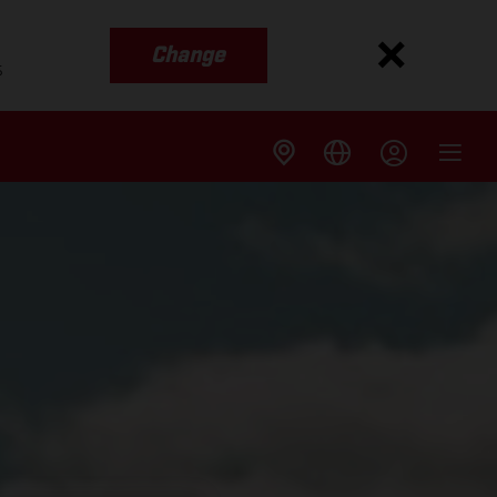
Change
s