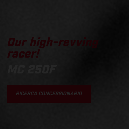
Our high-revving
racer!
MC 250F
RICERCA CONCESSIONARIO