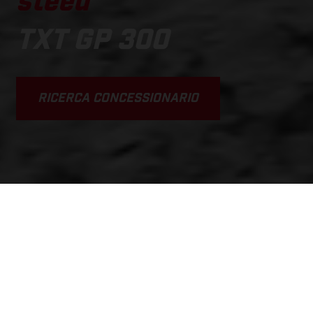
steed
TXT GP 300
RICERCA CONCESSIONARIO
SCROLL DOWN
Prezzo di base: