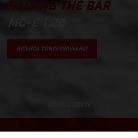
RAISING THE BAR
MC-E 1.20
RICERCA CONCESSIONARIO
SCROLL DOWN