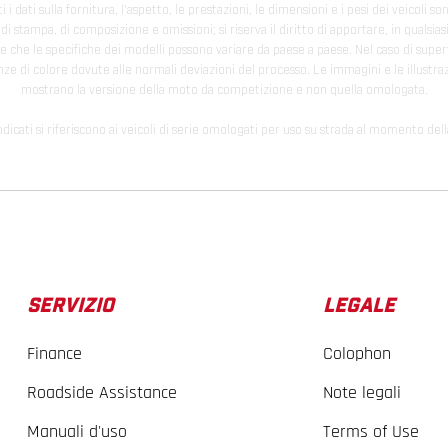
 i dati sulla fornitura, l'aspetto, le prestazioni, le dimensioni e i pesi dei veicoli 
ori di stampa, di composizione e omissioni; si riserva il diritto di apportare, in quals
te che le specifiche dei modelli possono variare da paese a paese. Nel caso di superf
nze di colore dovute alle normali deviazioni del processo. Le immagini e le illustra
mostrano la versione della moto da competizione e non quella omologata.
ndicati si riferiscono ai veicoli di serie omologati per uso su strada al momento del
SERVIZIO
LEGALE
Finance
Colophon
Roadside Assistance
Note legali
Manuali d'uso
Terms of Use