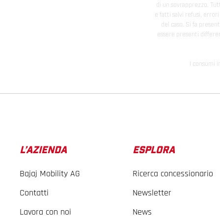
di un sovrapprezzo. Tutti
e fatti salvi refusi, err
del caso. Si fa presen
essere presenti differe
I consumi i
L’AZIENDA
ESPLORA
Bajaj Mobility AG
Ricerca concessionario
Contatti
Newsletter
Lavora con noi
News