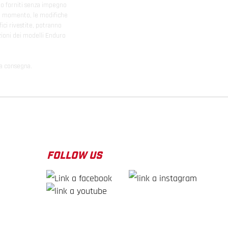
sono forniti senza impegno
iasi momento, le modifiche
ici rivestite, potranno
zioni dei modelli Enduro
la consegna.
FOLLOW US