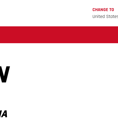
CHANGE TO
United State
N
IA