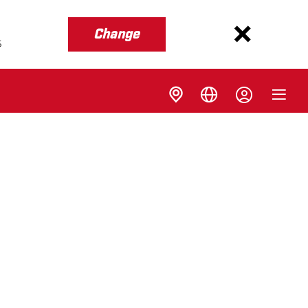
Change
s