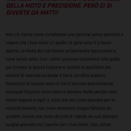
DELLA MOTO E PRECISIONE. PERÒ CI SI
DIVERTE DA MATTI!
Non c'è niente come completare una sezione senza penalità e
sapere che i tuoi amici o i giudici di gara sono lì a bocca
aperta. Le moto da trial hanno un baricentro bassissimo e
sono senza sella. Così i piloti possono sbizzarrirsi alla guida
per trovare la giusta trazione e restare in equilibrio per
evitare di mettere un piede a terra. Un altro aspetto
fantastico di queste moto è che ti portano praticamente
ovunque! Scoprire nuovi posti è davvero facile perché sono
molto leggere e agili. E visto che non sono pensate per le
velocità elevate, non sono nemmeno troppo faticose da
guidare. Quindi una moto da trial è l'ideale se vuoi passare
lunghe giornate tra i boschi con i tuoi amici. Così potrai