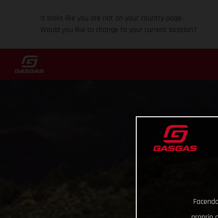
It looks like you are not on your country page.
Would you like to change to your current location?
Facendo 
proprio d