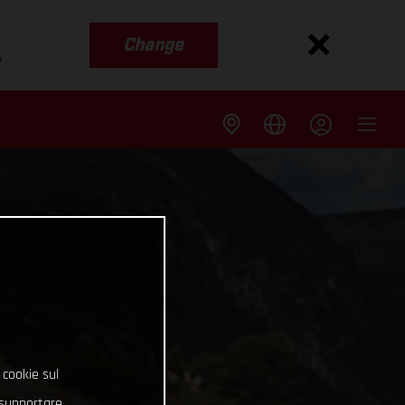
Change
s
 cookie sul
e supportare