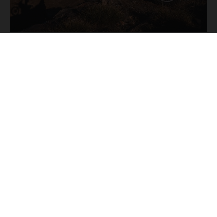
GASGAS ABBIGLIAMENTO
Perfettamente in sintonia con lo stile iconico della ES 700, il
nostro famoso Offroad Helmet, l'abbigliamento completo, i
Tech 3 Boots, le Offroad Goggles e il nostro Replica Team Baja
Backpack multi-scomparto, assicurano massimi livelli di
protezione per un divertimento senza fine.
ESPLORA