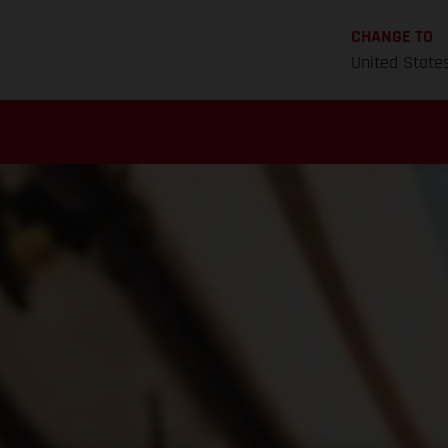
CHANGE TO
United State