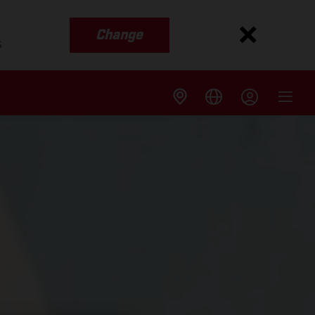
Change
s