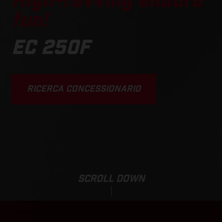
High-revving enduro
fun!
EC 250F
RICERCA CONCESSIONARIO
SCROLL DOWN