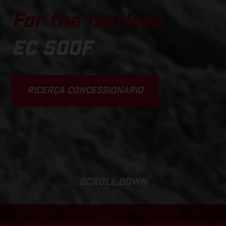
For the fearless
EC 500F
RICERCA CONCESSIONARIO
SCROLL DOWN