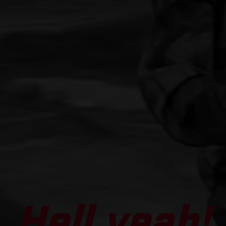
Hell yeah!