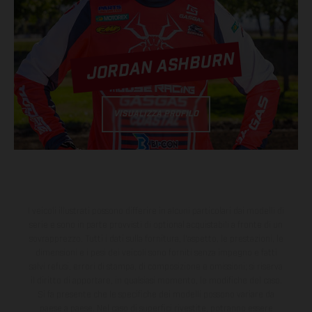
JORDAN ASHBURN
VISUALIZZA PROFILO
I veicoli illustrati possono differire in alcuni particolari dai modelli di
serie e sono in parte provvisti di optional acquistabili a fronte di un
sovrapprezzo. Tutti i dati sulla fornitura, l'aspetto, le prestazioni, le
dimensioni e i pesi dei veicoli sono forniti senza impegno e fatti
salvi refusi, errori di stampa, di composizione e omissioni; si riserva
il diritto di apportare, in qualsiasi momento, le modifiche del caso.
Si fa presente che le specifiche dei modelli possono variare da
paese a paese. Nel caso di superfici rivestite, potranno essere