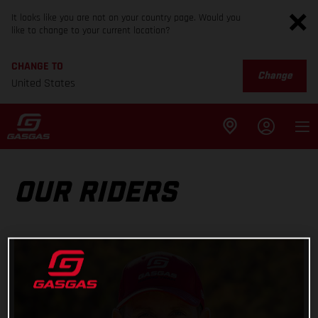
It looks like you are not on your country page. Would you
like to change to your current location?
CHANGE TO
Change
United States
OUR RIDERS