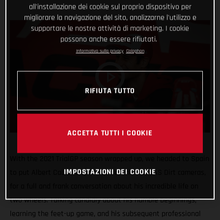
all'installazione dei cookie sul proprio dispositivo per
migliorare la navigazione del sito, analizzarne l'utilizzo e
supportare le nostre attività di marketing. I cookie
possono anche essere rifiutati.
Informativa sulla privacy
Colophon
RIFIUTA TUTTO
ACCETTA TUTTI I COOKIE
With the 2021 TrialGP season wrapped up, we headed to Spain
IMPOSTAZIONI DEI COOKIE
to put Albert Cabestany in front of the GASGAS Dirt cameras,
for a full and frank conversation about his incredible life on
two wheels. Talking candidly about his humble beginnings,
learning the feet-up game, and his subsequent professional