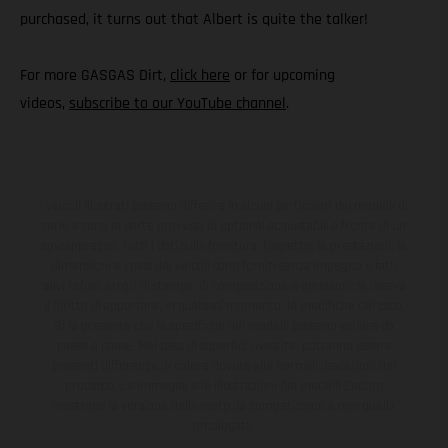
purchased, it turns out that Albert is quite the talker!
For more GASGAS Dirt,
click here
or for upcoming
videos,
subscribe to our YouTube channel
.
I veicoli illustrati possono differire in alcuni particolari dai modelli di
serie e sono in parte provvisti di optional acquistabili a fronte di un
sovrapprezzo. Tutti i dati sulla fornitura, l'aspetto, le prestazioni, le
dimensioni e i pesi dei veicoli sono forniti senza impegno e fatti
salvi refusi, errori di stampa, di composizione e omissioni; si riserva
il diritto di apportare, in qualsiasi momento, le modifiche del caso.
Si fa presente che le specifiche dei modelli possono variare da
paese a paese. Nel caso di superfici rivestite, potranno essere
presenti differenze di colore dovute alle normali deviazioni del
processo. Le immagini e le illustrazioni dei modelli Enduro
mostrano la versione della moto da competizione e non quella
omologata.