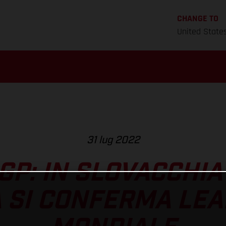
CHANGE TO
United State
31 lug 2022
P: IN SLOVACCHI
 SI CONFERMA LEA