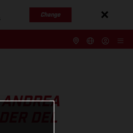
Change
s
A ANDREA
DER DEL