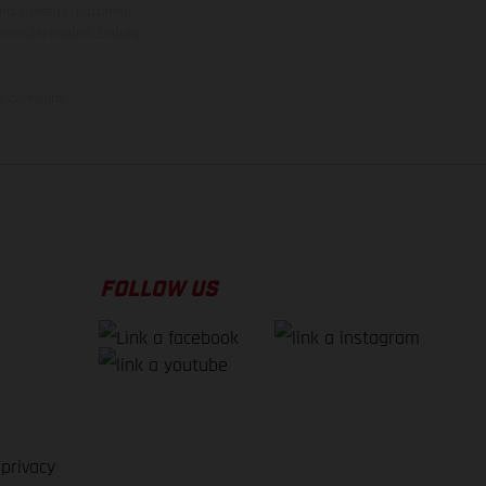
ici rivestite, potranno
zioni dei modelli Enduro
la consegna.
FOLLOW US
 privacy