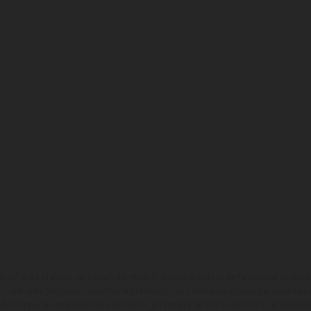
ono differire in alcuni particolari dai modelli di serie e sono in parte provvisti di opti
 i dati sulla fornitura, l'aspetto, le prestazioni, le dimensioni e i pesi dei veicoli 
ori di stampa, di composizione e omissioni; si riserva il diritto di apportare, in quals