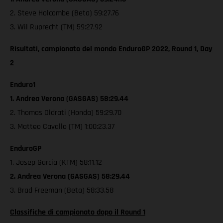
2. Steve Holcombe (Beta) 59:27.76
3. Wil Ruprecht (TM) 59:27.92
Risultati, campionato del mondo EnduroGP 2022, Round 1, Day
2
Enduro1
1. Andrea Verona (GASGAS) 58:29.44
2. Thomas Oldrati (Honda) 59:29.70
3. Matteo Cavallo (TM) 1:00:23.37
EnduroGP
1. Josep Garcia (KTM) 58:11.12
2. Andrea Verona (GASGAS) 58:29.44
3. Brad Freeman (Beta) 58:33.58
Classifiche di campionato dopo il Round 1