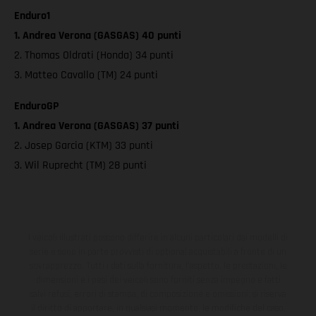
Enduro1
1. Andrea Verona (GASGAS) 40 punti
2. Thomas Oldrati (Honda) 34 punti
3. Matteo Cavallo (TM) 24 punti
EnduroGP
1. Andrea Verona (GASGAS) 37 punti
2. Josep Garcia (KTM) 33 punti
3. Wil Ruprecht (TM) 28 punti
I veicoli illustrati possono differire in alcuni particolari dai modelli di
serie e sono in parte provvisti di optional acquistabili a fronte di un
sovrapprezzo. Tutti i dati sulla fornitura, l'aspetto, le prestazioni, le
dimensioni e i pesi dei veicoli sono forniti senza impegno e fatti
salvi refusi, errori di stampa, di composizione e omissioni; si riserva
il diritto di apportare, in qualsiasi momento, le modifiche del caso.