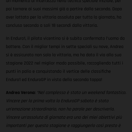
un momento di incertezza nella tecnica speciale iniziale, per
poi tornare ai suoi massimi già a partire dalla seconda. Dopo
aver lottato per la vittoria assoluta per tutta la giornata, ha
concluso secondo a soli 18 secondi dalla vittoria.
In Enduro1, il pilota vicentino si è subito confermato l’uomo da
battere. Con il miglior tempi in sette speciali su nove, Andrea
si è assicurato non solo la vittoria, ma ha dato il via alla sua
stagione 2022 nel miglior modo possibile, raccogliendo tutti i
punti in palio e conquistando il vertice delle classifiche
Enduro1 ed EnduroGP in vista della seconda tappa!
Andrea Verona:
“Nel complesso è stato un weekend fantastico.
Vincere per la prima volta la EnduroGP sabato è stato
un’emozione straordinaria, non ho parole per descriverla.
Vincere un’assoluta di giornata era uno dei miei obiettivi più
importanti per questa stagione e raggiungerlo così presto è