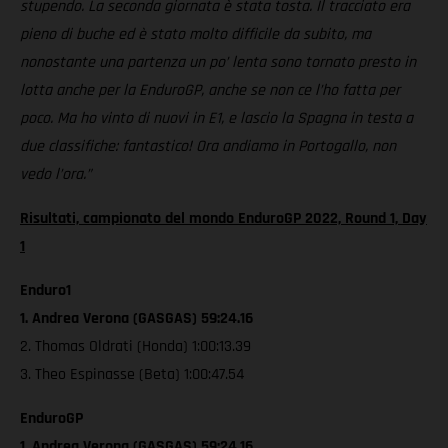
stupendo. La seconda giornata è stata tosta. Il tracciato era
pieno di buche ed è stato molto difficile da subito, ma
nonostante una partenza un po’ lenta sono tornato presto in
lotta anche per la EnduroGP, anche se non ce l’ho fatta per
poco. Ma ho vinto di nuovi in E1, e lascio la Spagna in testa a
due classifiche: fantastico! Ora andiamo in Portogallo, non
vedo l’ora.”
Risultati, campionato del mondo EnduroGP 2022, Round 1, Day
1
Enduro1
1. Andrea Verona (GASGAS) 59:24.16
2. Thomas Oldrati (Honda) 1:00:13.39
3. Theo Espinasse (Beta) 1:00:47.54
EnduroGP
1. Andrea Verona (GASGAS) 59:24.16