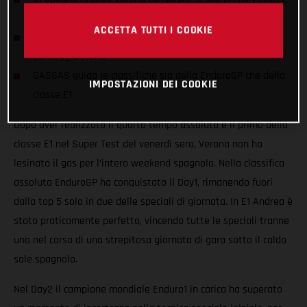
in EnduroGP!
ACCETTA TUTTI I COOKIE
La sua difesa del titolo E1 riparte da una doppietta con
punteggio pieno
GASGAS guida le classifiche sia della EnduroGP che della
IMPOSTAZIONI DEI COOKIE
classe E1
Dopo aver realizzato il quarto tempo assoluto e il primo della
classe E1 nel Super Test del venerdì sera, Verona non ha
lesinato il gas per l’intero weekend spagnolo. Nella classifica
assoluta EnduroGP ha conquistato il Day1, rimanendo fuori
dalla top 5 solo in due delle speciali di giornata. In E1 Andrea è
stato praticamente perfetto, vincendo tutte le speciali tranne
una nel corso di una strepitosa giornata di gara sotto il caldo
sole spagnolo.
Nel Day2 il campione mondiale Enduro1 in carica ha superato