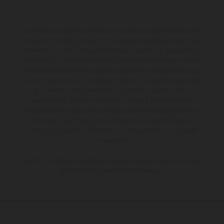
I veicoli illustrati possono differire in alcuni particolari dai modelli di
serie e sono in parte provvisti di optional acquistabili a fronte di un
sovrapprezzo. Tutti i dati sulla fornitura, l'aspetto, le prestazioni, le
dimensioni e i pesi dei veicoli sono forniti senza impegno e fatti
salvi refusi, errori di stampa, di composizione e omissioni; si riserva
il diritto di apportare, in qualsiasi momento, le modifiche del caso.
Si fa presente che le specifiche dei modelli possono variare da
paese a paese. Nel caso di superfici rivestite, potranno essere
presenti differenze di colore dovute alle normali deviazioni del
processo. Le immagini e le illustrazioni dei modelli Enduro
mostrano la versione della moto da competizione e non quella
omologata.
I consumi indicati si riferiscono ai veicoli di serie omologati per uso
su strada al momento della consegna.