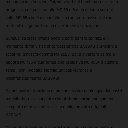
monomarcia a benzina. Poi, via via che il bambino cresce e fa
progressi, può passare alla MC 65 a 6 marce fino a saltare
sulla MC 85, che è disponibile sia con ruote basse che con
ruote alte e garantisce un divertimento senza pari!
Dunque, se siete intenzionati a darci dentro col gas, è il
momento di far visita al concessionario GASGAS più vicino e
scoprire la nostra gamma MX 2023. Dalla divertentissima e
pepata MC 125 a due tempi alla esplosiva MC 450F a quattro
tempi, ogni modello sfoggia un look vibrante e
inconfondibilmente GASGAS!
Se poi avete intenzione di personalizzare qualunque dei nostri
modelli da cross, sappiate che offriamo anche una gamma
completa di accessori tecnici e abbigliamento originali
GASGAS.
Chi punta a migliorare le prestazioni della propria moto, a