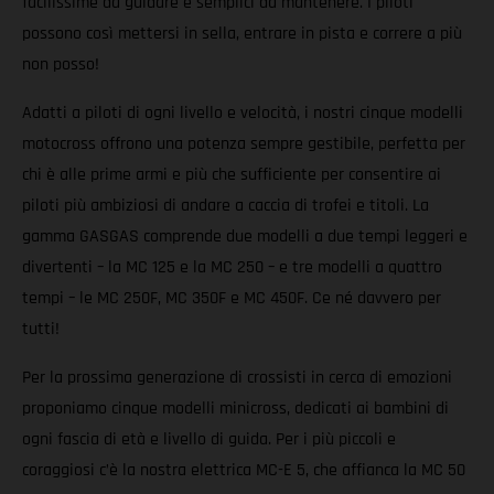
facilissime da guidare e semplici da mantenere. I piloti
possono così mettersi in sella, entrare in pista e correre a più
non posso!
Adatti a piloti di ogni livello e velocità, i nostri cinque modelli
motocross offrono una potenza sempre gestibile, perfetta per
chi è alle prime armi e più che sufficiente per consentire ai
piloti più ambiziosi di andare a caccia di trofei e titoli. La
gamma GASGAS comprende due modelli a due tempi leggeri e
divertenti – la MC 125 e la MC 250 – e tre modelli a quattro
tempi – le MC 250F, MC 350F e MC 450F. Ce né davvero per
tutti!
Per la prossima generazione di crossisti in cerca di emozioni
proponiamo cinque modelli minicross, dedicati ai bambini di
ogni fascia di età e livello di guida. Per i più piccoli e
coraggiosi c’è la nostra elettrica MC-E 5, che affianca la MC 50