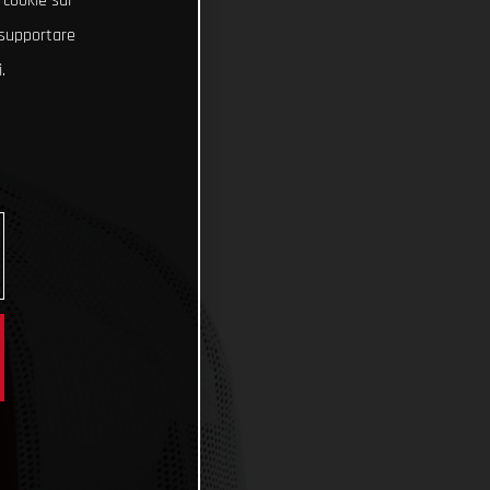
 cookie sul
e supportare
.