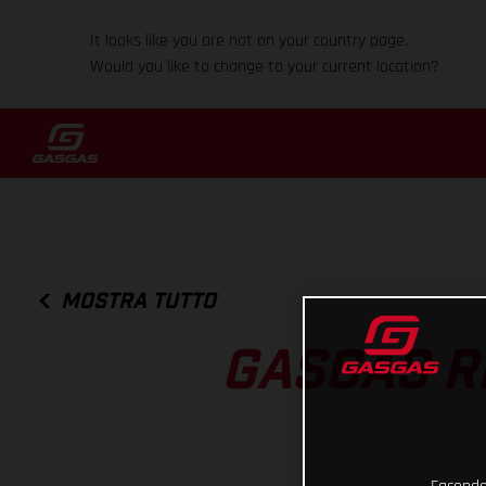
It looks like you are not on your country page.
Would you like to change to your current location?
MOSTRA TUTTO
GASGAS R