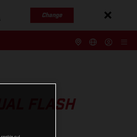
Change
s
UAL FLASH