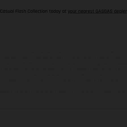
 Casual Flash Collection today at
your nearest GASGAS dealer
ono differire in alcuni particolari dai modelli di serie e sono in parte provvisti di opti
 i dati sulla fornitura, l'aspetto, le prestazioni, le dimensioni e i pesi dei veicoli 
ori di stampa, di composizione e omissioni; si riserva il diritto di apportare, in quals
te che le specifiche dei modelli possono variare da paese a paese. Nel caso di superf
nze di colore dovute alle normali deviazioni del processo. Le immagini e le illustra
mostrano la versione della moto da competizione e non quella omologata.
ndicati si riferiscono ai veicoli di serie omologati per uso su strada al momento del