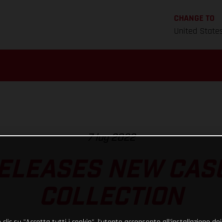
CHANGE TO
United State
7 lug 2022
ELEASES NEW CAS
COLLECTION