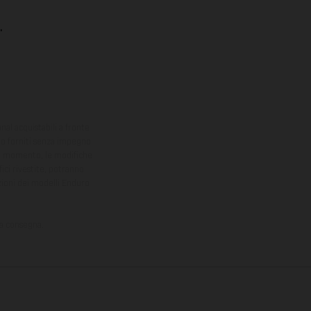
.
onal acquistabili a fronte
sono forniti senza impegno
iasi momento, le modifiche
ici rivestite, potranno
zioni dei modelli Enduro
la consegna.