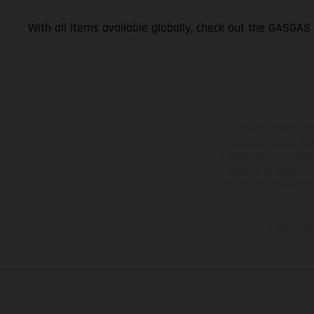
With all items available globally, check out the GASGAS
I veicoli illustrati poss
di un sovrapprezzo. Tutti
e fatti salvi refusi, err
del caso. Si fa presen
essere presenti differe
I consumi i