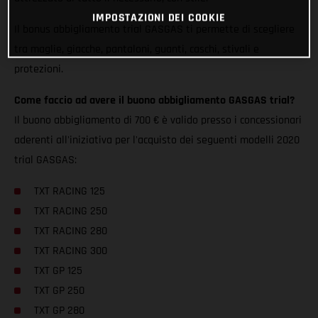
IMPOSTAZIONI DEI COOKIE
Il bonus abbigliamento trial GASGAS ti permette di scegliere
tra maglie, giacche, pantaloni, guanti, caschi, stivali e
protezioni.
Come faccio ad avere il buono abbigliamento GASGAS trial?
Il buono abbigliamento di 700 € è valido presso i concessionari
aderenti all'iniziativa per l'acquisto dei seguenti modelli 2020
trial GASGAS:
TXT RACING 125
TXT RACING 250
TXT RACING 280
TXT RACING 300
TXT GP 125
TXT GP 250
TXT GP 280