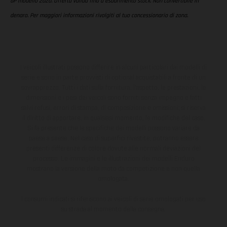
GP modello 2020. Offerta valida fino a esaurimento stock. Non convertibile in
denaro. Per maggiori informazioni rivolgiti al tuo concessionario di zona.
I veicoli illustrati possono differire in alcuni particolari dai modelli di
serie e sono in parte provvisti di optional acquistabili a fronte di un
sovrapprezzo. Tutti i dati sulla fornitura, l'aspetto, le prestazioni, le
dimensioni e i pesi dei veicoli sono forniti senza impegno e fatti
salvi refusi, errori di stampa, di composizione e omissioni; si riserva
il diritto di apportare, in qualsiasi momento, le modifiche del caso.
Si fa presente che le specifiche dei modelli possono variare da
paese a paese. Nel caso di superfici rivestite, potranno essere
presenti differenze di colore dovute alle normali deviazioni del
processo. Le immagini e le illustrazioni dei modelli Enduro
mostrano la versione della moto da competizione e non quella
omologata.
I consumi indicati si riferiscono ai veicoli di serie omologati per uso
su strada al momento della consegna.