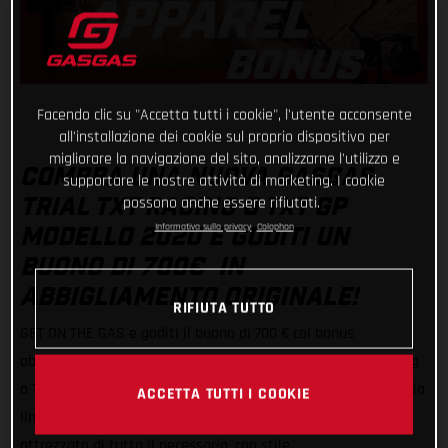
Facendo clic su "Accetta tutti i cookie", l'utente acconsente
all'installazione dei cookie sul proprio dispositivo per
migliorare la navigazione del sito, analizzarne l'utilizzo e
COMPRA UNA NUOVA GASGAS
supportare le nostre attività di marketing. I cookie
possono anche essere rifiutati.
TRIAL TXT RACING O TXT GP
Informativa sulla privacy
Colophon
MODELLO 2020 E GODITI UN
BUONO DI 700€ IN
ABBIGLIAMENTO ORIGINALE!
RIFIUTA TUTTO
GET ON THE GAS e goditi il buono di 700 € col bonus
abbigliamento trial GASGAS! Con l'acquisto di una TXT Racing
o TXT GP modello 2020 puoi scegliere i tuoi capi preferiti tra la
ACCETTA TUTTI I COOKIE
linea di abbigliamento originale GASGAS per essere
attrezzato di tutto il necessario, con stile.