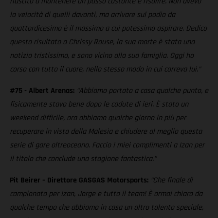
riuscito a mantenere un passo costante e risalire. Non avevo
la velocità di quelli davanti, ma arrivare sul podio da
quattordicesimo è il massimo a cui potessimo aspirare. Dedico
questo risultato a Chrissy Rouse, la sua morte è stata una
notizia tristissima, e sono vicino alla sua famiglia. Oggi ho
corso con tutto il cuore, nello stesso modo in cui correva lui.”
#75 - Albert Arenas:
“Abbiamo portato a casa qualche punto, e
fisicamente stavo bene dopo le cadute di ieri. È stato un
weekend difficile, ora abbiamo qualche giorno in più per
recuperare in vista della Malesia e chiudere al meglio questa
serie di gare oltreoceano. Faccio i miei complimenti a Izan per
il titolo che conclude una stagione fantastica.”
Pit Beirer – Direttore GASGAS Motorsports:
“Che finale di
campionato per Izan, Jorge e tutto il team! È ormai chiaro da
qualche tempo che abbiamo in casa un altro talento speciale,