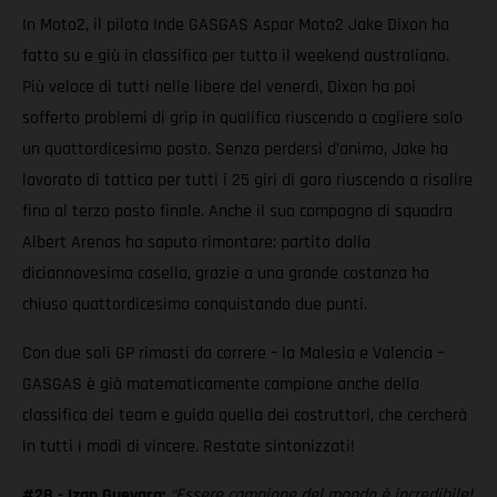
In Moto2, il pilota Inde GASGAS Aspar Moto2 Jake Dixon ha
fatto su e giù in classifica per tutto il weekend australiano.
Più veloce di tutti nelle libere del venerdì, Dixon ha poi
sofferto problemi di grip in qualifica riuscendo a cogliere solo
un quattordicesimo posto. Senza perdersi d’animo, Jake ha
lavorato di tattica per tutti i 25 giri di gara riuscendo a risalire
fino al terzo posto finale. Anche il suo compagno di squadra
Albert Arenas ha saputo rimontare: partito dalla
diciannovesima casella, grazie a una grande costanza ha
chiuso quattordicesimo conquistando due punti.
Con due soli GP rimasti da correre – la Malesia e Valencia –
GASGAS è già matematicamente campione anche della
classifica dei team e guida quella dei costruttori, che cercherà
in tutti i modi di vincere. Restate sintonizzati!
#28 - Izan Guevara:
“Essere campione del mondo è incredibile!