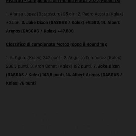
Risultati – Campionato del mondo Moto2 2022, Round 18:
1. Alonso Lopez (Boscoscuro) 25 giri; 2. Pedro Acosta (Kalex)
+3.556,
3. Jake Dixon (GASGAS / Kalex) +9.583, 14. Albert
Arenas (GASGAS / Kalex) +47.608
Classifica di campionato Moto2 (dopo il Round 18):
1. Ai Ogura (Kalex) 242 punti, 2. Augusto Fernandez (Kalex)
238,5 punti, 3. Aron Canet (Kalex) 192 punti,
7. Jake Dixon
(GASGAS / Kalex) 143,5 punti, 14. Albert Arenas (GASGAS /
Kalex) 76 punti
I veicoli illustrati possono differire in alcuni particolari dai modelli di
serie e sono in parte provvisti di optional acquistabili a fronte di un
sovrapprezzo. Tutti i dati sulla fornitura, l'aspetto, le prestazioni, le
dimensioni e i pesi dei veicoli sono forniti senza impegno e fatti