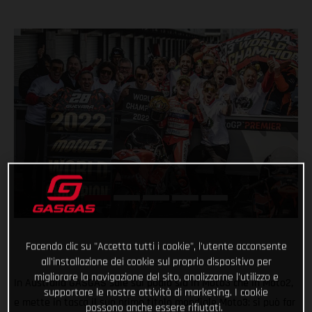
Facendo clic su "Accetta tutti i cookie", l'utente acconsente
all'installazione dei cookie sul proprio dispositivo per
migliorare la navigazione del sito, analizzarne l'utilizzo e
In Australia GASGAS sale sul podio sia in Moto3 che in Moto2,
supportare le nostre attività di marketing. I cookie
e mette in tasca il suo primo titolo mondiale Moto3: si può far
possono anche essere rifiutati.