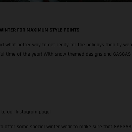
 WINTER FOR MAXIMUM STYLE POINTS
 what better way to get ready for the holidays than by wearin
ul time of the year! With snow-themed designs and GASGAS br
 to our Instagram page!
 to offer some special winter wear to make sure that GASGAS f