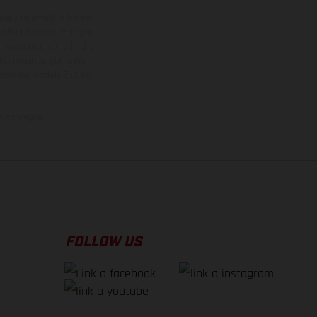
onal acquistabili a fronte
sono forniti senza impegno
iasi momento, le modifiche
ici rivestite, potranno
zioni dei modelli Enduro
la consegna.
FOLLOW US