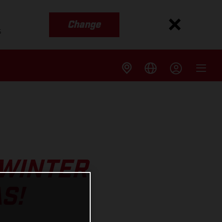
Change
s
 WINTER
S!