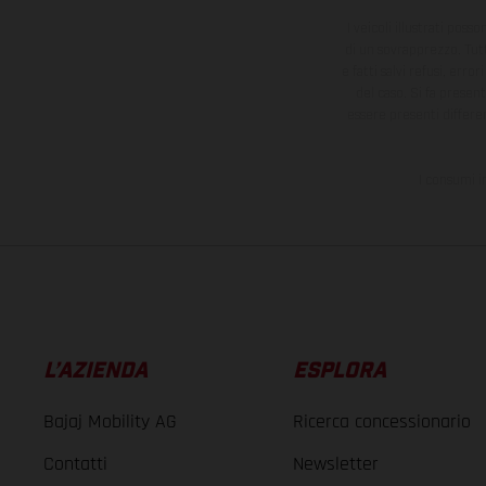
I veicoli illustrati poss
di un sovrapprezzo. Tutti
e fatti salvi refusi, err
del caso. Si fa presen
essere presenti differe
I consumi i
L’AZIENDA
ESPLORA
Bajaj Mobility AG
Ricerca concessionario
Contatti
Newsletter