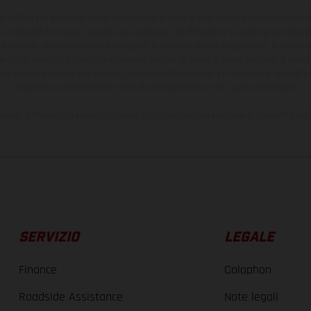
ono differire in alcuni particolari dai modelli di serie e sono in parte provvisti di opti
 i dati sulla fornitura, l'aspetto, le prestazioni, le dimensioni e i pesi dei veicoli 
ori di stampa, di composizione e omissioni; si riserva il diritto di apportare, in quals
te che le specifiche dei modelli possono variare da paese a paese. Nel caso di superf
nze di colore dovute alle normali deviazioni del processo. Le immagini e le illustra
mostrano la versione della moto da competizione e non quella omologata.
ndicati si riferiscono ai veicoli di serie omologati per uso su strada al momento del
SERVIZIO
LEGALE
Finance
Colophon
Roadside Assistance
Note legali