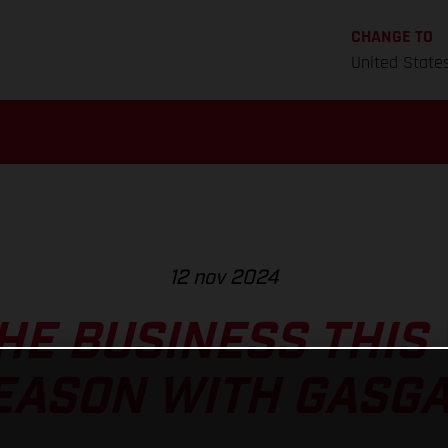
CHANGE TO
United State
12 nov 2024
HE BUSINESS THIS
EASON WITH GASGA