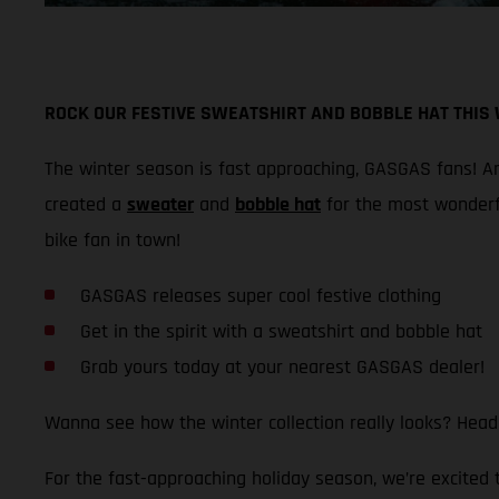
ROCK OUR FESTIVE SWEATSHIRT AND BOBBLE HAT THIS
The winter season is fast approaching, GASGAS fans! And
created a
sweater
and
bobble hat
for the most wonderf
bike fan in town!
GASGAS releases super cool festive clothing
Get in the spirit with a sweatshirt and bobble hat
Grab yours today at your nearest GASGAS dealer!
Wanna see how the winter collection really looks? Head
For the fast-approaching holiday season, we’re excited