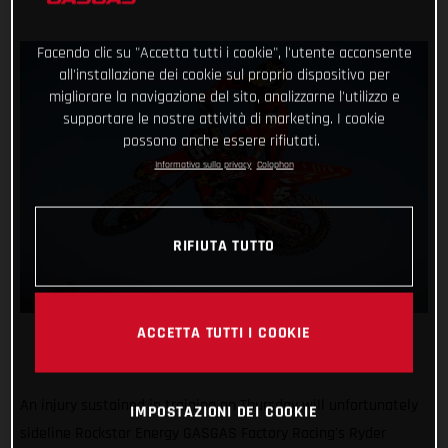
Facendo clic su "Accetta tutti i cookie", l'utente acconsente
all'installazione dei cookie sul proprio dispositivo per
migliorare la navigazione del sito, analizzarne l'utilizzo e
supportare le nostre attività di marketing. I cookie
possono anche essere rifiutati.
Informativa sulla privacy
Colophon
RIFIUTA TUTTO
ACCETTA TUTTI I COOKIE
An injury sustained in training on Thursday will unfortunately
IMPOSTAZIONI DEI COOKIE
sideline Rockstar Energy GASGAS Factory Racing's Ryder