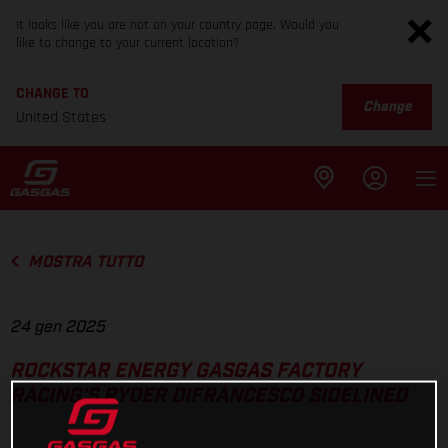
It looks like you are not on your country page. Would you
like to change to your current location?
CHANGE TO
Change
United States
MOSTRA TUTTO
24 gen 2025
ROCKSTAR ENERGY GASGAS FACTORY
RACING'S RYDER DIFRANCESCO SIDELINED