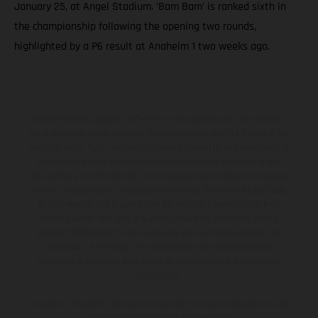
January 25, at Angel Stadium. 'Bam Bam' is ranked sixth in
the championship following the opening two rounds,
highlighted by a P6 result at Anaheim 1 two weeks ago.
I veicoli illustrati possono differire in alcuni particolari dai modelli di
serie e sono in parte provvisti di optional acquistabili a fronte di un
sovrapprezzo. Tutti i dati sulla fornitura, l'aspetto, le prestazioni, le
dimensioni e i pesi dei veicoli sono forniti senza impegno e fatti
salvi refusi, errori di stampa, di composizione e omissioni; si riserva
il diritto di apportare, in qualsiasi momento, le modifiche del caso.
Si fa presente che le specifiche dei modelli possono variare da
paese a paese. Nel caso di superfici rivestite, potranno essere
presenti differenze di colore dovute alle normali deviazioni del
processo. Le immagini e le illustrazioni dei modelli Enduro
mostrano la versione della moto da competizione e non quella
omologata.
I consumi indicati si riferiscono ai veicoli di serie omologati per uso