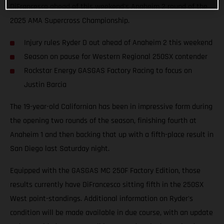
DiFrancesco ahead of this weekend's Anaheim 2 round of the
2025 AMA Supercross Championship.
Injury rules Ryder D out ahead of Anaheim 2 this weekend
Season on pause for Western Regional 250SX contender
Rockstar Energy GASGAS Factory Racing to focus on
Justin Barcia
The 19-year-old Californian has been in impressive form during
the opening two rounds of the season, finishing fourth at
Anaheim 1 and then backing that up with a fifth-place result in
San Diego last Saturday night.
Equipped with the GASGAS MC 250F Factory Edition, those
results currently have DiFrancesco sitting fifth in the 250SX
West point-standings. Additional information on Ryder's
condition will be made available in due course, with an update