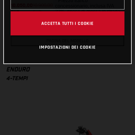
* Prezzo franco
10.050,00
10.900,00
concessionario, inclusa IVA
EUR
EUR
22%, spese di messa in strada
e preparazione escluse
ACCETTA TUTTI I COOKIE
Ricerca concessionario
PAGINA DEL MODELLO
IMPOSTAZIONI DEI COOKIE
ENDURO
4-TEMPI