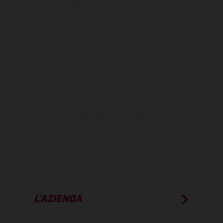
sovrapprezzo. Tutti i dati sulla fornitura, l'aspetto, le prestazioni, le
dimensioni e i pesi dei veicoli sono forniti senza impegno e fatti
salvi refusi, errori di stampa, di composizione e omissioni; si riserva
il diritto di apportare, in qualsiasi momento, le modifiche del caso.
Si fa presente che le specifiche dei modelli possono variare da
paese a paese. Nel caso di superfici rivestite, potranno essere
presenti differenze di colore dovute alle normali deviazioni del
processo. Le immagini e le illustrazioni dei modelli Enduro
mostrano la versione della moto da competizione e non quella
omologata.
I consumi indicati si riferiscono ai veicoli di serie omologati per uso
su strada al momento della consegna.
L’AZIENDA