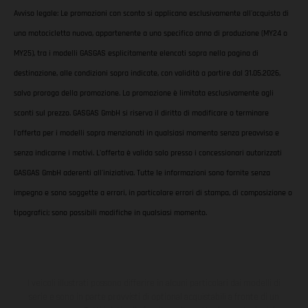
Avviso legale: Le promozioni con sconto si applicano esclusivamente all'acquisto di
una motocicletta nuova, appartenente a uno specifico anno di produzione (MY24 o
MY25), tra i modelli GASGAS esplicitamente elencati sopra nella pagina di
destinazione, alle condizioni sopra indicate, con validità a partire dal 31.05.2026,
salvo proroga della promozione. La promozione è limitata esclusivamente agli
sconti sul prezzo. GASGAS GmbH si riserva il diritto di modificare o terminare
l'offerta per i modelli sopra menzionati in qualsiasi momento senza preavviso e
senza indicarne i motivi. L'offerta è valida solo presso i concessionari autorizzati
GASGAS GmbH aderenti all'iniziativa. Tutte le informazioni sono fornite senza
impegno e sono soggette a errori, in particolare errori di stampa, di composizione o
tipografici; sono possibili modifiche in qualsiasi momento.
I veicoli illustrati possono differire in alcuni particolari dai modelli di
serie e sono in parte provvisti di optional acquistabili a fronte di un