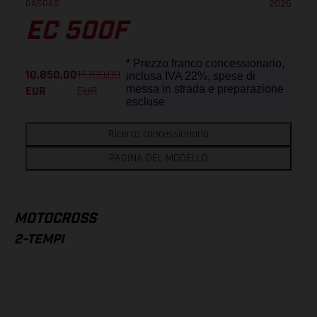
GASGAS
2026
EC 500F
* Prezzo franco concessionario,
10.850,00
11.700,00
inclusa IVA 22%, spese di
EUR
EUR
messa in strada e preparazione
escluse
Ricerca concessionario
PAGINA DEL MODELLO
MOTOCROSS
2-TEMPI