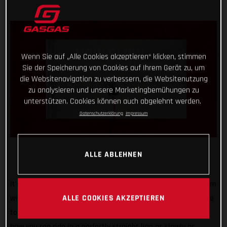
Wenn Sie auf „Alle Cookies akzeptieren“ klicken, stimmen
Sie der Speicherung von Cookies auf Ihrem Gerät zu, um
die Websitenavigation zu verbessern, die Websitenutzung
zu analysieren und unsere Marketingbemühungen zu
unterstützen. Cookies können auch abgelehnt werden.
Datenschutzerklärung
Impressum
ALLE ABLEHNEN
It's safe to say that our #TrialChallenge is gaining momentum
ALLE COOKIES AKZEPTIEREN
with each passing month! For April we’re putting your balance
to the test - with an added twist! We want you to show us
how you can ride in a perfectly straight line as slowly as