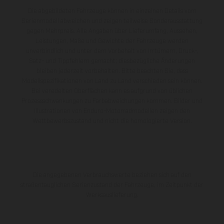
Die abgebildeten Fahrzeuge können in einzelnen Details vom
Serienmodell abweichen und zeigen teilweise Sonderausstattung
gegen Mehrpreis. Alle Angaben über Lieferumfang, Aussehen,
Leistungen, Maße und Gewichte der Fahrzeuge werden
unverbindlich und unter dem Vorbehalt von Irrtümern, Druck-,
Satz- und Tippfehlern gemacht; diesbezügliche Änderungen
bleiben jederzeit vorbehalten. Bitte beachten Sie, dass
Modellspezifikationen von Land zu Land verschieden sein können.
Bei veredelten Oberflächen kann es aufgrund von üblichen
Prozessschwankungen zu Farbabweichungen kommen. Bilder und
Illustrationen von Enduro-Motorradmodellen zeigen den
Wettbewerbszustand und nicht die homologierte Version.
Die angegebenen Verbrauchswerte beziehen sich auf den
straßentauglichen Serienzustand der Fahrzeuge, im Zeitpunkt der
Werksauslieferung.