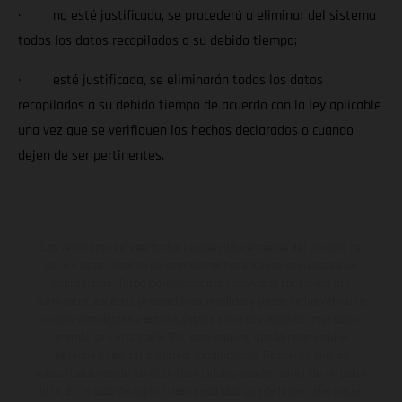
· no esté justificada, se procederá a eliminar del sistema
todos los datos recopilados a su debido tiempo;
· esté justificada, se eliminarán todos los datos
recopilados a su debido tiempo de acuerdo con la ley aplicable
una vez que se verifiquen los hechos declarados o cuando
dejen de ser pertinentes.
Los vehículos representados pueden diferenciarse del modelo de
serie y estar dotados de complementos adicionales sujetos a un
sobreprecio. Todas las indicaciones relativas al contenido del
suministro, aspecto, prestaciones, medidas y pesos de los vehículos
no son vinculantes y están sujetas a errores y fallos de impresión,
gramática y ortografía. Por este motivo, queda reservado el
derecho a realizar cualquier modificación. Recuerda que las
especificaciones de los distintos modelos pueden variar de un país a
otro. En el caso de superficies revestidas, puede haber diferencias