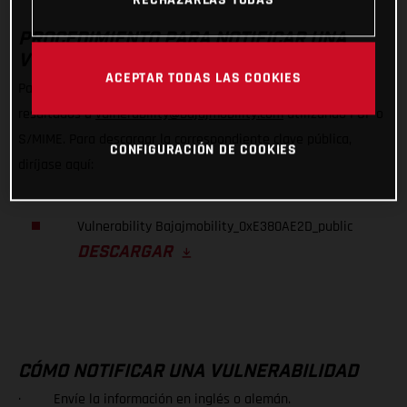
PROCEDIMIENTO PARA NOTIFICAR UNA
VULNERABILIDAD
ACEPTAR TODAS LAS COOKIES
Para comunicarnos una posible vulnerabilidad, envíenos sus
resultados a
vulnerability@bajajmobility.com
utilizando PGP o
S/MIME. Para descargar la correspondiente clave pública,
CONFIGURACIÓN DE COOKIES
diríjase aquí:
Vulnerability Bajajmobility_0xE380AE2D_public
DESCARGAR
CÓMO NOTIFICAR UNA VULNERABILIDAD
· Envíe la información en inglés o alemán.