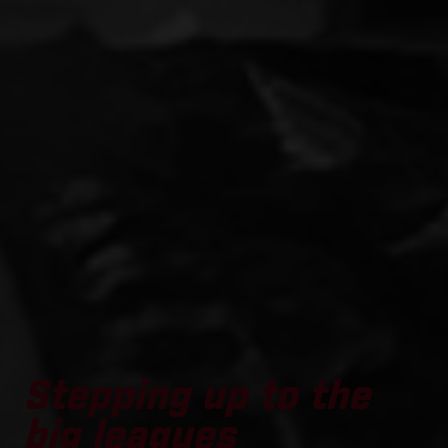
Stepping up to the
big leagues