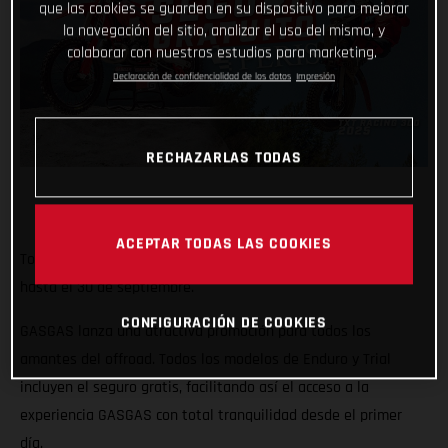
que las cookies se guarden en su dispositivo para mejorar
la navegación del sitio, analizar el uso del mismo, y
colaborar con nuestros estudios para marketing.
Declaración de confidencialidad de los datos
Impresión
RECHAZARLAS TODAS
ACEPTAR TODAS LAS COOKIES
Todos los modelos Enduro y Trial GASGAS con seguro gratis
hasta el 30 de septiembre.
CONFIGURACIÓN DE COOKIES
GASGAS lanza una atractiva promoción para todos los
amantes del offroad. Todos los modelos de Enduro y Trial
incluyen el seguro gratis, facilitando así el acceso a la
experiencia GASGAS con total tranquilidad desde el primer
día.