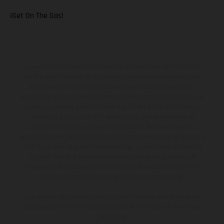
¡Get On The Gas!
Los vehículos representados pueden diferenciarse del modelo de
serie y estar dotados de complementos adicionales sujetos a un
sobreprecio. Todas las indicaciones relativas al contenido del
suministro, aspecto, prestaciones, medidas y pesos de los vehículos
no son vinculantes y están sujetas a errores y fallos de impresión,
gramática y ortografía. Por este motivo, queda reservado el
derecho a realizar cualquier modificación. Recuerda que las
especificaciones de los distintos modelos pueden variar de un país a
otro. En el caso de superficies revestidas, puede haber diferencias
de color debido a las desviaciones habituales del proceso. Las
imágenes e ilustraciones de los modelos de enduro muestran el
estado de competición y no la versión homologada.
Los valores de consumo indicados se refieren al estado de serie
apto para carretera de los vehículos en el momento de la entrega
de fábrica.