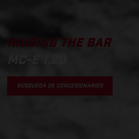
RAISING THE BAR
MC-E 1.20
BÚSQUEDA DE CONCESIONARIOS