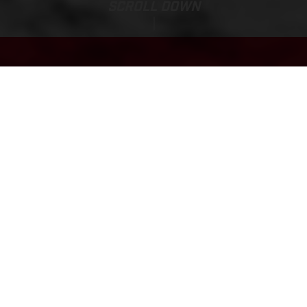
SCROLL DOWN
Precio Base:
MC-E 1.20
2.577,72 EUR*
*I.V.A 21% incluído