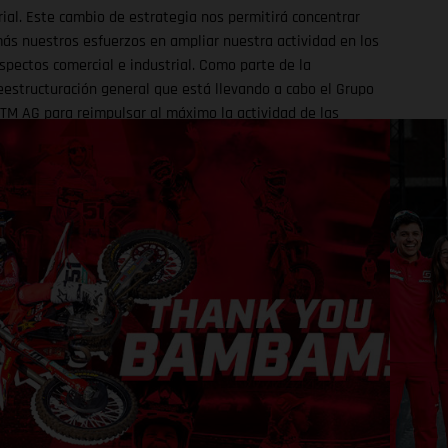
rial. Este cambio de estrategia nos permitirá concentrar
ás nuestros esfuerzos en ampliar nuestra actividad en los
spectos comercial e industrial. Como parte de la
eestructuración general que está llevando a cabo el Grupo
TM AG para reimpulsar al máximo la actividad de las
iferentes marcas del conglomerado empresarial austriaco, y
el cual forma parte importante GASGAS, se ha acordado no
articipar en 2026 con un equipo oficial de la marca en la
isciplina del trial, tanto en el Campeonato del Mundo como
n el Campeonato de España. Esta decisión se ha tomado
on el objetivo de poder concentrar todos los esfuerzos,
anto económicos como humanos, en el actual desarrollo de
a actividad productiva y comercial, aspectos clave para el
uturo de la marca. Esta nueva estrategia no supone una
etirada total de la actividad deportiva: GASGAS mantendrá
u presencia en competición a través de un apoyo directo a
ilotos y equipos privados que participen con nuestras
otocicletas. Esto se llevará a cabo mediante diferentes