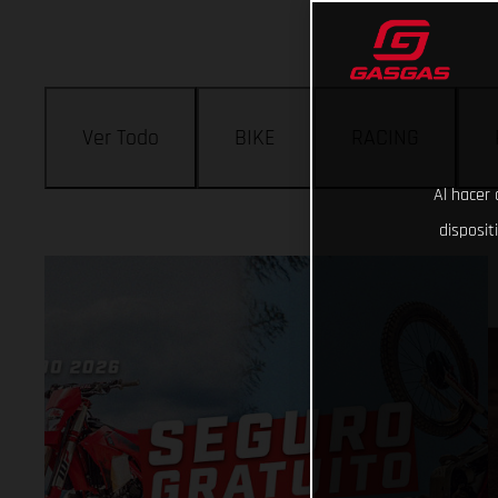
Ver Todo
BIKE
RACING
Al hacer 
disposit