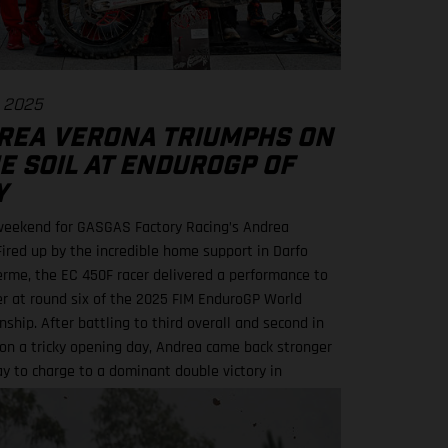
t 2025
REA VERONA TRIUMPHS ON
E SOIL AT ENDUROGP OF
Y
eekend for GASGAS Factory Racing’s Andrea
Fired up by the incredible home support in Darfo
erme, the EC 450F racer delivered a performance to
 at round six of the 2025 FIM EnduroGP World
ship. After battling to third overall and second in
on a tricky opening day, Andrea came back stronger
y to charge to a dominant double victory in
 and Enduro2.