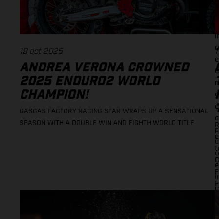
f
D
E
i
c
19 oct 2025
1
e
ANDREA VERONA CROWNED
C
2025 ENDURO2 WORLD
m
CHAMPION!
g
e
GASGAS FACTORY RACING STAR WRAPS UP A SENSATIONAL
a
SEASON WITH A DOUBLE WIN AND EIGHTH WORLD TITLE
R
p
e
u
t
c
C
e
E
i
F
u
r
b
t
l
i