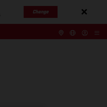
Change
s