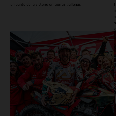
un punto de la victoria en tierras gallegas
T
m
a
r
K
d
d
p
d
e
c
t
l
f
r
s
p
m