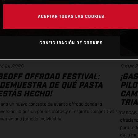
ACEPTAR TODAS LAS COOKIES
CONFIGURACIÓN DE COOKIES
4 jul 2026
6 mar 
BEOFF OFFROAD FESTIVAL:
¡GAS
¡DEMUESTRA DE QUÉ PASTA
PILO
ESTÁS HECHO!
CAM
TRIA
lega un nuevo concepto de evento offroad donde la
iversión, la pasión por las motos y el espíritu competitivo se
GASGAS r
nen en una jornada inolvidable.
ofrecien
para tod
de la ma