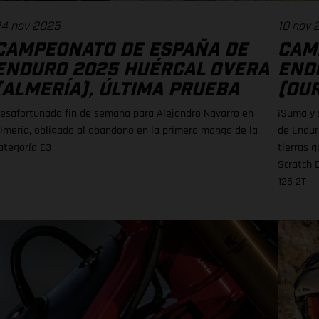
4 nov 2025
10 nov 
CAMPEONATO DE ESPAÑA DE
CAM
ENDURO 2025 HUÉRCAL OVERA
END
(ALMERÍA), ÚLTIMA PRUEBA
(OUR
esafortunado fin de semana para Alejandro Navarro en
¡Suma y 
lmería, obligado al abandono en la primera manga de la
de Endur
ategoría E3
tierras g
Scratch 
125 2T