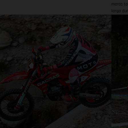
marca ta
larga dur