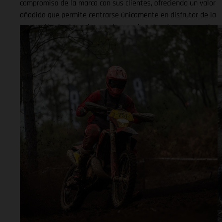
compromiso de la marca con sus clientes, ofreciendo un valor
añadido que permite centrarse únicamente en disfrutar de la
conducción, tanto en los senderos más exigentes como en las
zonas de trial. Y además gracias al sistema de financiación
de GASGAS, estrenar cualquier modelo de la gama Offroad es
más fácil que nunca: eliges moto, entrada y cuota mensual, y
empiezas a disfrutarla en solo unos pasos. Con unas
condiciones y cuotas increibles. Para más información sobre
condiciones de financiación y disponibilidad, contactar con el
concesionario más cercano GASGAS. Promoción válida del 27
de abril al 30 de junio. ¡Get On The Gas!