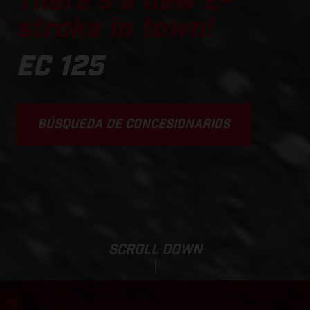
There's a new 2-
stroke in town!
EC 125
BÚSQUEDA DE CONCESIONARIOS
SCROLL DOWN