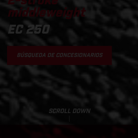
2-stroke
middleweight
EC 250
BÚSQUEDA DE CONCESIONARIOS
SCROLL DOWN