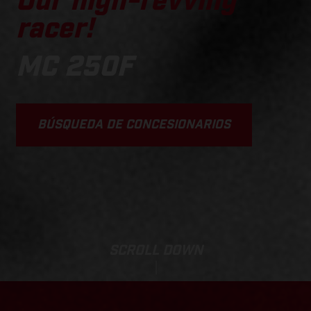
Our high-revving
racer!
MC 250F
BÚSQUEDA DE CONCESIONARIOS
SCROLL DOWN