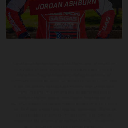
JORDAN ASHBURN
VER PERFIL
Los vehículos representados pueden diferenciarse del modelo de
serie y estar dotados de complementos adicionales sujetos a un
sobreprecio. Todas las indicaciones relativas al contenido del
suministro, aspecto, prestaciones, medidas y pesos de los vehículos
no son vinculantes y están sujetas a errores y fallos de impresión,
gramática y ortografía. Por este motivo, queda reservado el
derecho a realizar cualquier modificación. Recuerda que las
especificaciones de los distintos modelos pueden variar de un país a
otro. En el caso de superficies revestidas, puede haber diferencias
de color debido a las desviaciones habituales del proceso. Las
imágenes e ilustraciones de los modelos de enduro muestran el
estado de competición y no la versión homologada.