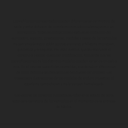
Los vehículos representados pueden diferenciarse del modelo de
serie y estar dotados de complementos adicionales sujetos a un
sobreprecio. Todas las indicaciones relativas al contenido del
suministro, aspecto, prestaciones, medidas y pesos de los vehículos
no son vinculantes y están sujetas a errores y fallos de impresión,
gramática y ortografía. Por este motivo, queda reservado el
derecho a realizar cualquier modificación. Recuerda que las
especificaciones de los distintos modelos pueden variar de un país a
otro. En el caso de superficies revestidas, puede haber diferencias
de color debido a las desviaciones habituales del proceso. Las
imágenes e ilustraciones de los modelos de enduro muestran el
estado de competición y no la versión homologada.
Los valores de consumo indicados se refieren al estado de serie
apto para carretera de los vehículos en el momento de la entrega
de fábrica.