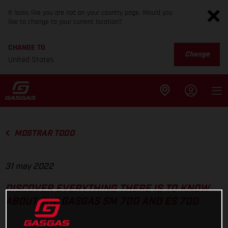
It looks like you are not on your country page. Would you
like to change to your current location?
CHANGE TO
Change
United States
MOSTRAR TODO
31 may 2022
DISCOVER EVERYTHING THERE IS TO KNOW
ABOUT THE GASGAS SM 700 AND ES 700