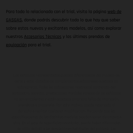
Para todo lo relacionado con el trial, visita la página
web de
GASGAS
, donde podrás descubrir todo lo que hay que saber
sobre estos nuevos y excitantes modelos, así como explorar
nuestros
Accesorios Técnicos
y las últimas prendas de
equipación
para el trial.
Los vehículos representados pueden diferenciarse del modelo de
serie y estar dotados de complementos adicionales sujetos a un
sobreprecio. Todas las indicaciones relativas al contenido del
suministro, aspecto, prestaciones, medidas y pesos de los vehículos
no son vinculantes y están sujetas a errores y fallos de impresión,
gramática y ortografía. Por este motivo, queda reservado el
derecho a realizar cualquier modificación. Recuerda que las
especificaciones de los distintos modelos pueden variar de un país a
otro. En el caso de superficies revestidas, puede haber diferencias
de color debido a las desviaciones habituales del proceso. Las