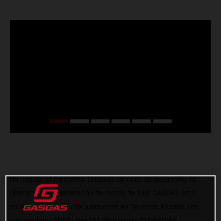
Ha llegado el momento. Después de años de desarrollo, la
última y mejor generación de motos de trial GASGAS está
saliendo de la línea de producción en Terrassa, España. Los
seis modelos 2023 - dos TXT GP y cuatro TXT RACING -