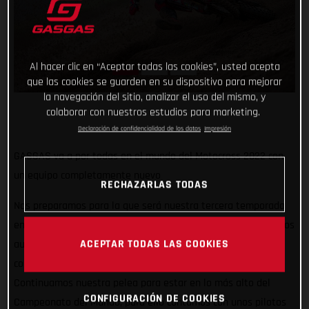
Al hacer clic en “Aceptar todas las cookies”, usted acepta
que las cookies se guarden en su dispositivo para mejorar
la navegación del sitio, analizar el uso del mismo, y
colaborar con nuestros estudios para marketing.
Declaración de confidencialidad de los datos
Impresión
GASGAS va a por todas en el mundo del Motocross 2022 con
un equipo completamente nuevo
RECHAZARLAS TODAS
Nos preparamos para la que será nuestra tercera temporada
en el Campeonato del Mundo de Motocross y para 2022 hemos
ACEPTAR TODAS LAS COOKIES
aumentado nuestro compromiso con un equipo
completamente nuevo: ¡El Red Bull GASGAS Factory Racing!
Continuamos nuestra pelea para estar en lo más alto del
CONFIGURACIÓN DE COOKIES
Campeonato del Mundo, para ello contamos con unos pilotos