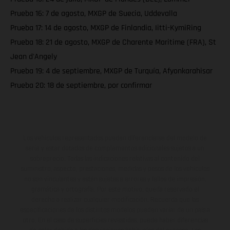
Prueba 16: 7 de agosto, MXGP de Suecia, Uddevalla
Prueba 17: 14 de agosto, MXGP de Finlandia, Iitti-KymiRing
Prueba 18: 21 de agosto, MXGP de Charente Maritime (FRA), St
Jean d'Angely
Prueba 19: 4 de septiembre, MXGP de Turquía, Afyonkarahisar
Prueba 20: 18 de septiembre, por confirmar
Los vehículos representados pueden diferenciarse del modelo de
serie y estar dotados de complementos adicionales sujetos a un
sobreprecio. Todas las indicaciones relativas al contenido del
suministro, aspecto, prestaciones, medidas y pesos de los vehículos
no son vinculantes y están sujetas a errores y fallos de impresión,
gramática y ortografía. Por este motivo, queda reservado el
derecho a realizar cualquier modificación. Recuerda que las
especificaciones de los distintos modelos pueden variar de un país a
otro. En el caso de superficies revestidas, puede haber diferencias