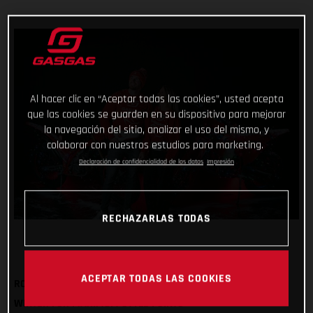
Al hacer clic en “Aceptar todas las cookies”, usted acepta
que las cookies se guarden en su dispositivo para mejorar
la navegación del sitio, analizar el uso del mismo, y
colaborar con nuestros estudios para marketing.
Declaración de confidencialidad de los datos
Impresión
RECHAZARLAS TODAS
ACEPTAR TODAS LAS COOKIES
ROCK OUR FESTIVE SWEATSHIRT AND BOBBLE HAT THIS
WINTER FOR MAXIMUM STYLE POINTS