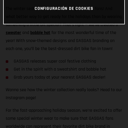
CONFIGURACIÓN DE COOKIES
The winter season is fast approaching, GASGAS fans! And
what better way to get ready for the holidays than by wearing
something a little bit special? That’s right — we’ve created a
sweater
and
bobble hat
for the most wonderful time of the
year! With snow-themed designs and GASGAS branding on
each one, you’ll be the best-dressed dirt bike fan in town!
GASGAS releases super cool festive clothing
Get in the spirit with a sweatshirt and bobble hat
Grab yours today at your nearest GASGAS dealer!
Wanna see how the winter collection really looks? Head to our
Instagram page!
For the fast-approaching holiday season, we’re excited to offer
some special winter wear to make sure that GASGAS fans
worldwide can represent their favorite dirt bike brand in