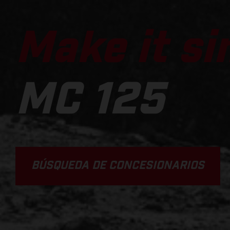
Make it si
MC 125
BÚSQUEDA DE CONCESIONARIOS