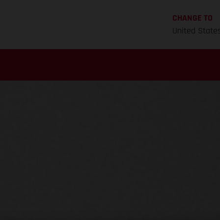
CHANGE TO
United State