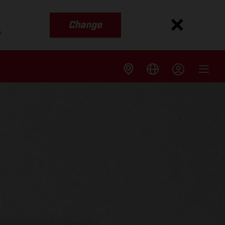
Change
s