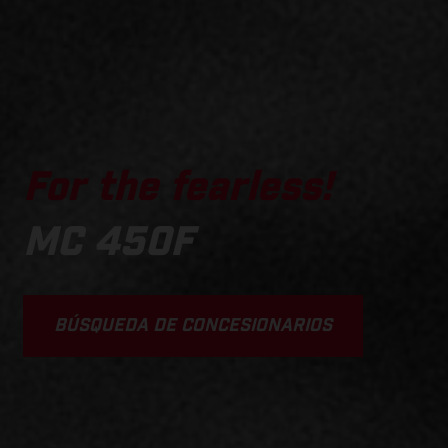
For the fearless!
MC 450F
BÚSQUEDA DE CONCESIONARIOS