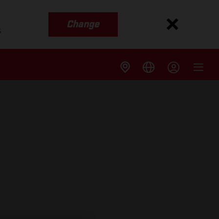
Change
s