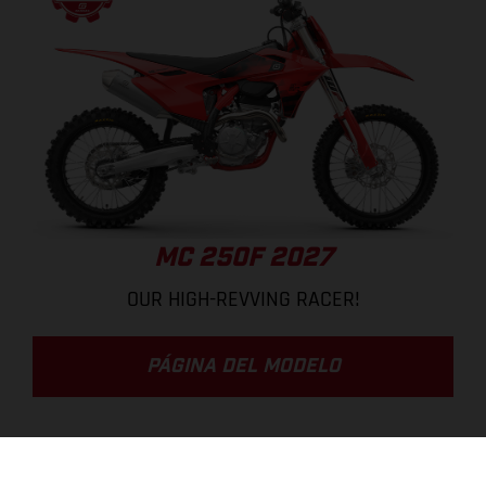
MC 250F 2027
OUR HIGH-REVVING RACER!
PÁGINA DEL MODELO