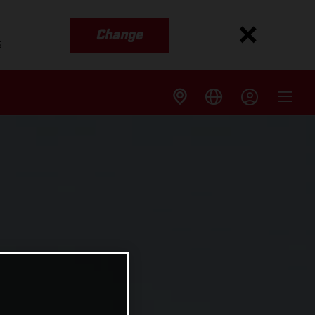
Change
s