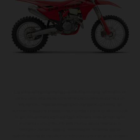
va a encantar.
Los vehículos representados pueden diferenciarse del modelo de
serie y estar dotados de complementos adicionales sujetos a un
sobreprecio. Todas las indicaciones relativas al contenido del
suministro, aspecto, prestaciones, medidas y pesos de los vehículos
no son vinculantes y están sujetas a errores y fallos de impresión,
gramática y ortografía. Por este motivo, queda reservado el
derecho a realizar cualquier modificación. Recuerda que las
especificaciones de los distintos modelos pueden variar de un país a