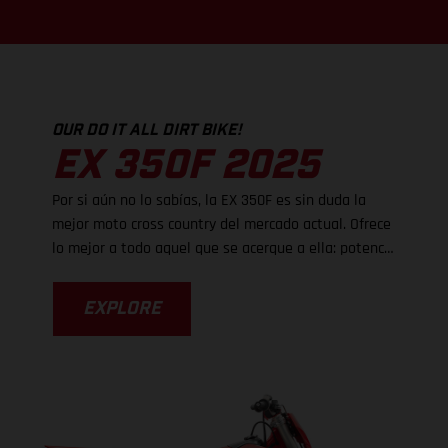
OUR DO IT ALL DIRT BIKE!
EX 350F 2025
Por si aún no lo sabías, la EX 350F es sin duda la
mejor moto cross country del mercado actual. Ofrece
lo mejor a todo aquel que se acerque a ella: potencia
para destrozar la suciedad, ligereza de manejo y
frenos súper potentes, pero es el nuevo chasis el
EXPLORE
que realmente eleva el rendimiento, ya que ahora es
mucho más fácil tomar las curvas. Con un chasis
actualizado vienen unos ajustes de suspensión
revisados, mientras que unas estriberas más
grandes proporcionan un mayor nivel de control. La
EX 350F es tan fácil de pilotar que sabemos que te