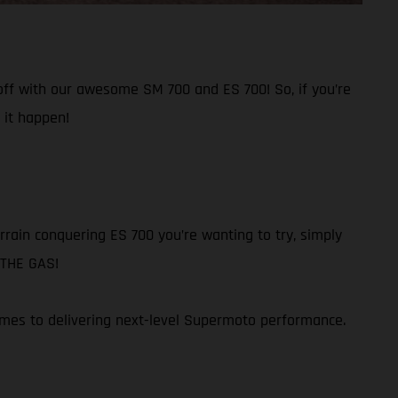
 off with our awesome SM 700 and ES 700! So, if you’re
 it happen!
rain conquering ES 700 you’re wanting to try, simply
N THE GAS!
omes to delivering next-level Supermoto performance.