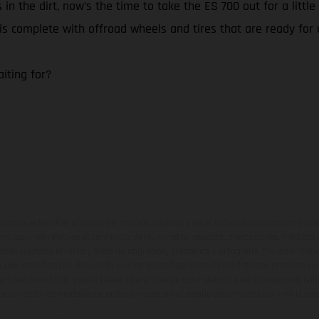
 in the dirt, now’s the time to take the ES 700 out for a litt
0 is complete with offroad wheels and tires that are ready for
iting for?
ados pueden diferenciarse del modelo de serie y estar dotados de complementos 
indicaciones relativas al contenido del suministro, aspecto, prestaciones, medidas 
están sujetas a errores y fallos de impresión, gramática y ortografía. Por este moti
lquier modificación. Recuerda que las especificaciones de los distintos modelos pue
erficies revestidas, puede haber diferencias de color debido a las desviaciones hab
raciones de los modelos de enduro muestran el estado de competición y no la ve