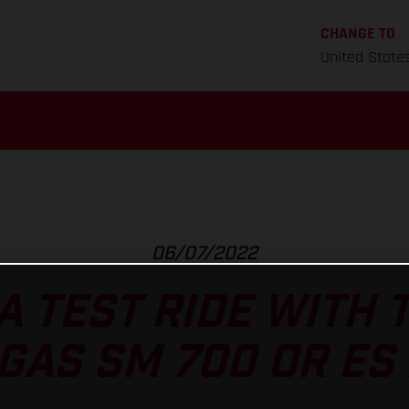
CHANGE TO
United State
06/07/2022
A TEST RIDE WITH
GAS SM 700 OR ES 