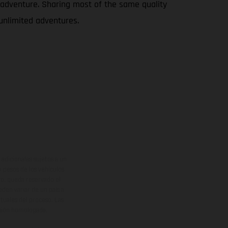
le adventure. Sharing most of the same quality
 unlimited adventures.
adicionales sujetos a un
y pesos de los vehículos
vo, queda reservado el
den variar de un país a
ituales del proceso. Las
rsión homologada.