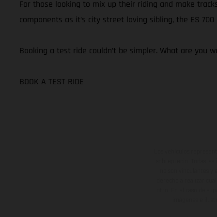
For those looking to mix up their riding and make tracks
components as it’s city street loving sibling, the ES 70
Booking a test ride couldn’t be simpler. What are you wa
BOOK A TEST RIDE
Los vehículos represent
sobreprecio. Todas las 
no son vinculantes y 
derecho a realizar cua
otro. En el caso de sup
imágenes e ilust