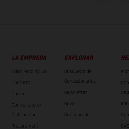
Los valores de consumo 
LA EMPRESA
EXPLORAR
SE
Bajaj Mobility AG
Búsqueda de
Man
Concesionarios
Contacto
Con
Newsletter
Seg
Carrera
News
Inf
Conviertete en
Distribuidor
Configurador
Spa
Procurement
GAS