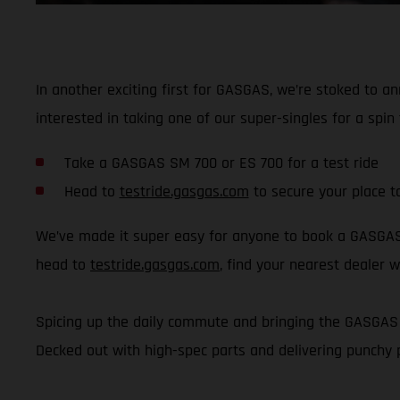
In another exciting first for GASGAS, we’re stoked to a
interested in taking one of our super-singles for a sp
Take a GASGAS SM 700 or ES 700 for a test ride
Head to
testride.gasgas.com
to secure your place t
We’ve made it super easy for anyone to book a GASGAS t
head to
testride.gasgas.com
, find your nearest dealer w
Spicing up the daily commute and bringing the GASGAS v
Decked out with high-spec parts and delivering punchy 