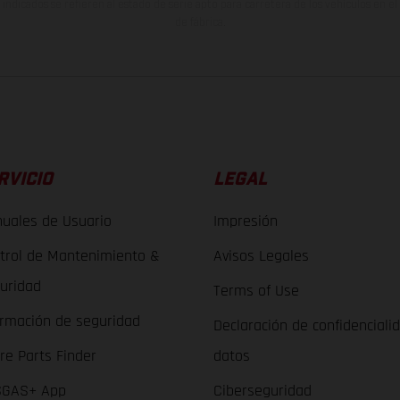
indicados se refieren al estado de serie apto para carretera de los vehículos en 
de fábrica.
RVICIO
LEGAL
uales de Usuario
Impresión
trol de Mantenimiento &
Avisos Legales
uridad
Terms of Use
ormación de seguridad
Declaración de confidenciali
re Parts Finder
datos
GAS+ App
Ciberseguridad