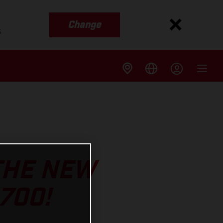
Change
s
 THE NEW
700!