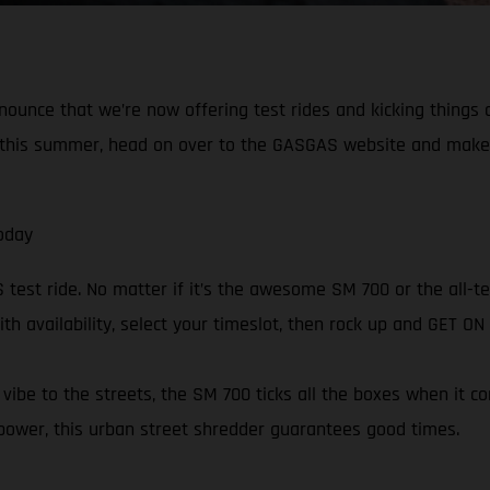
nnounce that we’re now offering test rides and kicking things
in this summer, head on over to the GASGAS website and make
oday
est ride. No matter if it’s the awesome SM 700 or the all-ter
ith availability, select your timeslot, then rock up and GET O
ibe to the streets, the SM 700 ticks all the boxes when it c
power, this urban street shredder guarantees good times.