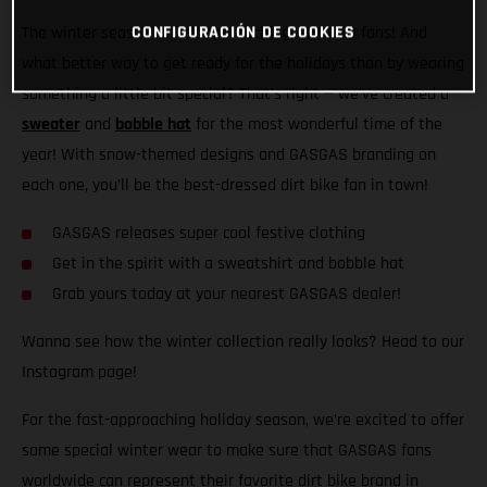
CONFIGURACIÓN DE COOKIES
The winter season is fast approaching, GASGAS fans! And
what better way to get ready for the holidays than by wearing
something a little bit special? That’s right — we’ve created a
sweater
and
bobble hat
for the most wonderful time of the
year! With snow-themed designs and GASGAS branding on
each one, you’ll be the best-dressed dirt bike fan in town!
GASGAS releases super cool festive clothing
Get in the spirit with a sweatshirt and bobble hat
Grab yours today at your nearest GASGAS dealer!
Wanna see how the winter collection really looks? Head to our
Instagram page!
For the fast-approaching holiday season, we’re excited to offer
some special winter wear to make sure that GASGAS fans
worldwide can represent their favorite dirt bike brand in