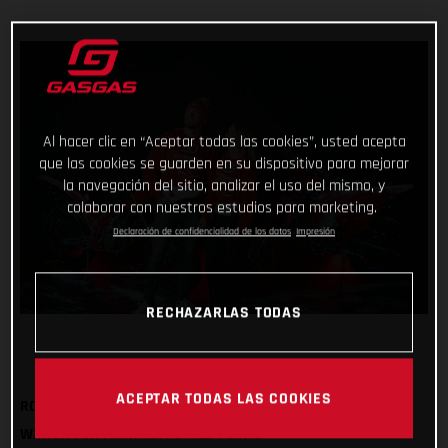
Al hacer clic en “Aceptar todas las cookies”, usted acepta
que las cookies se guarden en su dispositivo para mejorar
la navegación del sitio, analizar el uso del mismo, y
colaborar con nuestros estudios para marketing.
Declaración de confidencialidad de los datos
Impresión
RECHAZARLAS TODAS
ACEPTAR TODAS LAS COOKIES
ROCK OUR FESTIVE SWEATSHIRT AND BOBBLE HAT THIS
WINTER FOR MAXIMUM STYLE POINTS