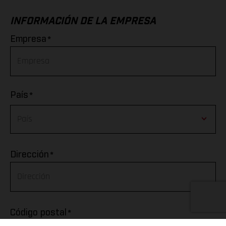
INFORMACIÓN DE LA EMPRESA
*
Empresa
*
País
Afghanistan
*
Dirección
Albania
Algeria
*
Código postal
American Samoa