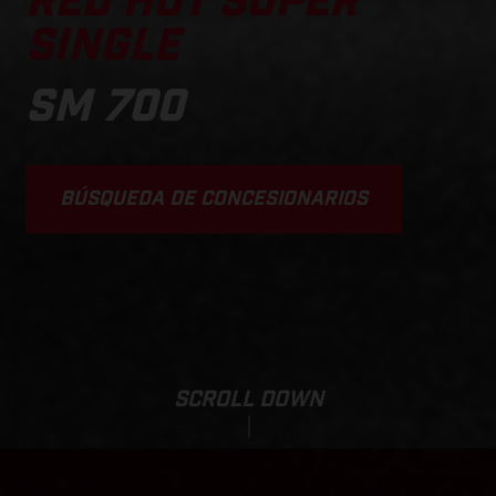
RED HOT SUPER
SINGLE
SM 700
BÚSQUEDA DE CONCESIONARIOS
SCROLL DOWN