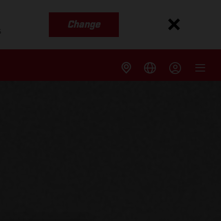
Change
s