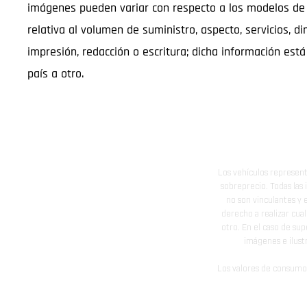
imágenes pueden variar con respecto a los modelos de 
relativa al volumen de suministro, aspecto, servicios, di
impresión, redacción o escritura; dicha información est
país a otro.
Los vehículos represent
sobreprecio. Todas las 
no son vinculantes y 
derecho a realizar cua
otro. En el caso de sup
imágenes e ilust
Los valores de consumo 