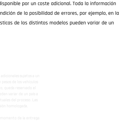
ponible por un coste adicional. Toda la información
ndición de la posibilidad de errores, por ejemplo, en la
ísticas de los distintos modelos pueden variar de un
adicionales sujetos a un
y pesos de los vehículos
vo, queda reservado el
den variar de un país a
ituales del proceso. Las
rsión homologada.
el momento de la entrega