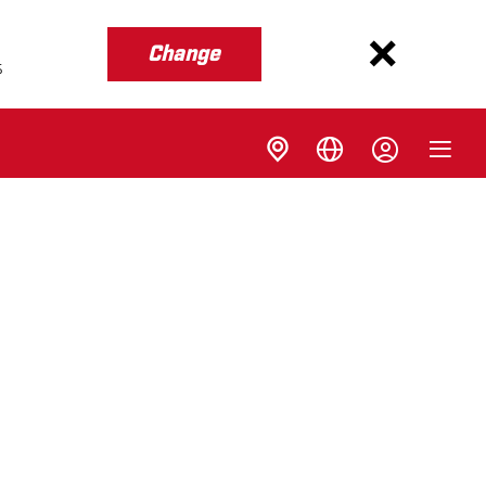
Change
s