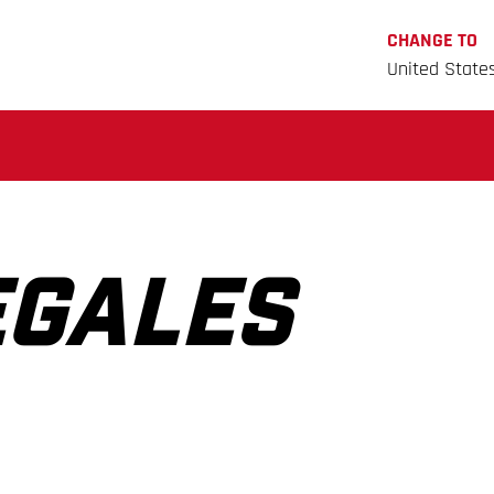
CHANGE TO
United State
EGALES