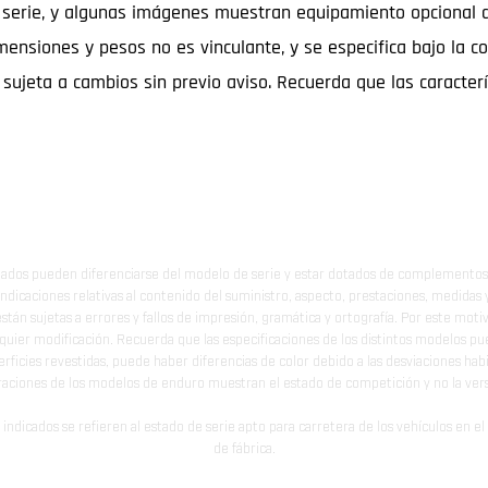
serie, y algunas imágenes muestran equipamiento opcional dis
mensiones y pesos no es vinculante, y se especifica bajo la co
á sujeta a cambios sin previo aviso. Recuerda que las caracter
ados pueden diferenciarse del modelo de serie y estar dotados de complementos 
indicaciones relativas al contenido del suministro, aspecto, prestaciones, medidas 
están sujetas a errores y fallos de impresión, gramática y ortografía. Por este moti
lquier modificación. Recuerda que las especificaciones de los distintos modelos pue
erficies revestidas, puede haber diferencias de color debido a las desviaciones hab
raciones de los modelos de enduro muestran el estado de competición y no la ve
indicados se refieren al estado de serie apto para carretera de los vehículos en 
de fábrica.